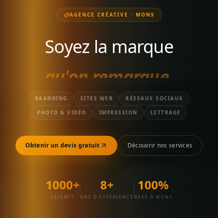
AGENCE CRÉATIVE · MONS
Soyez
la
marque
qui vend
.
BRANDING
SITES WEB
RÉSEAUX SOCIAUX
PHOTO & VIDÉO
IMPRESSION
LETTRAGE
Obtenir un devis gratuit
Découvrir nos services
1000+
8+
100%
CLIENTS
ANS D'EXPÉRIENCE
BASÉ À MONS