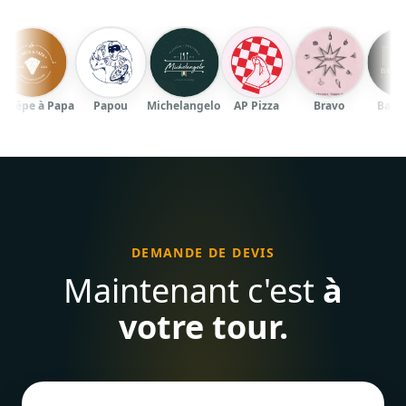
e à Papa
Papou
Michelangelo
AP Pizza
Bravo
Baalbeck
DEMANDE DE DEVIS
Maintenant c'est
à
votre tour.