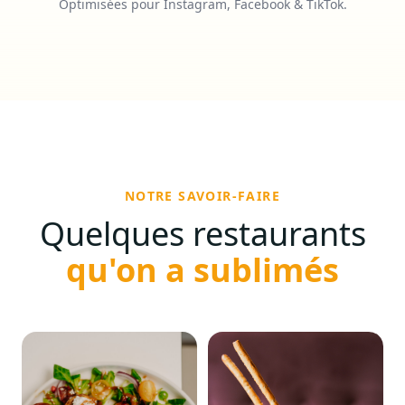
Optimisées pour Instagram, Facebook & TikTok.
Mons
Le Bravo
L'atelier de Nicola
AM
INSTAGRAM
INSTAGRAM
NOTRE SAVOIR-FAIRE
Quelques restaurants
qu'on a sublimés